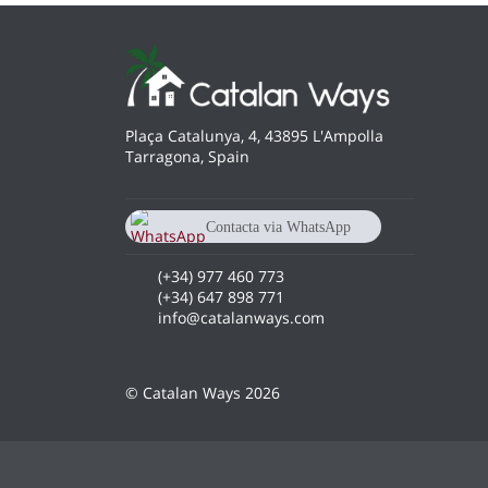
Plaça Catalunya, 4, 43895 L'Ampolla
Tarragona, Spain
Contacta via WhatsApp
chat
+34 647 89 87 71
(+34) 977 460 773
(+34) 647 898 771
info@catalanways.com
© Catalan Ways 2026